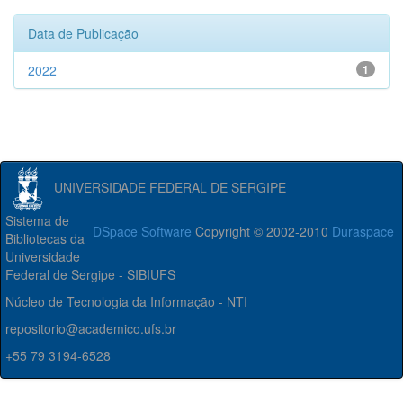
Data de Publicação
2022
1
UNIVERSIDADE FEDERAL DE SERGIPE
Sistema de
DSpace Software
Copyright © 2002-2010
Duraspace
Bibliotecas da
Universidade
Federal de Sergipe - SIBIUFS
Núcleo de Tecnologia da Informação - NTI
repositorio@academico.ufs.br
+55 79 3194-6528