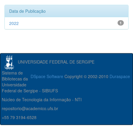
Data de Publicação
2022
1
UNIVERSIDADE FEDERAL DE SERGIPE
Sistema de
DSpace Software
Copyright © 2002-2010
Duraspace
Bibliotecas da
Universidade
Federal de Sergipe - SIBIUFS
Núcleo de Tecnologia da Informação - NTI
repositorio@academico.ufs.br
+55 79 3194-6528