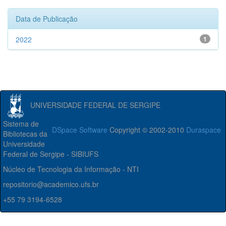
Data de Publicação
2022
1
UNIVERSIDADE FEDERAL DE SERGIPE
Sistema de
DSpace Software
Copyright © 2002-2010
Duraspace
Bibliotecas da
Universidade
Federal de Sergipe - SIBIUFS
Núcleo de Tecnologia da Informação - NTI
repositorio@academico.ufs.br
+55 79 3194-6528