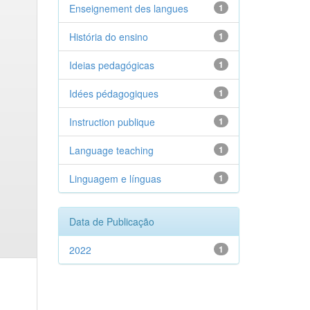
Enseignement des langues
1
História do ensino
1
Ideias pedagógicas
1
Idées pédagogiques
1
Instruction publique
1
Language teaching
1
Linguagem e línguas
1
Data de Publicação
2022
1