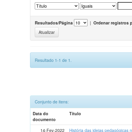
Resultados/Página
|
Ordenar registros 
Resultado 1-1 de 1.
Conjunto de itens:
Data do
Título
documento
14-Fev-2022
História das ideias pedagógicas n