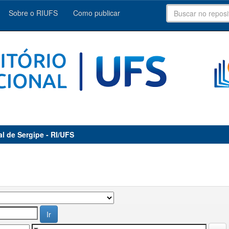
Sobre o RIUFS
Como publicar
al de Sergipe - RI/UFS