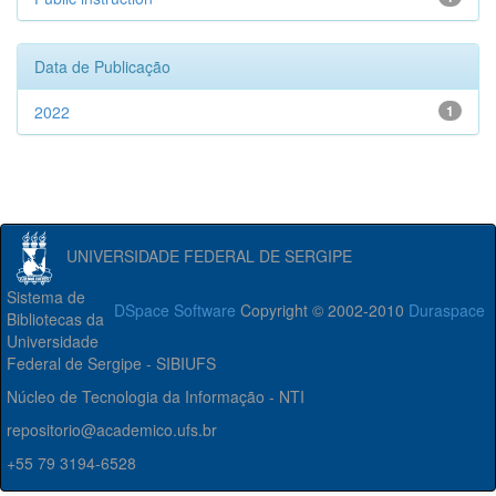
Data de Publicação
2022
1
UNIVERSIDADE FEDERAL DE SERGIPE
Sistema de
DSpace Software
Copyright © 2002-2010
Duraspace
Bibliotecas da
Universidade
Federal de Sergipe - SIBIUFS
Núcleo de Tecnologia da Informação - NTI
repositorio@academico.ufs.br
+55 79 3194-6528