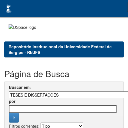
Skip
navigation
Repositório Institucional da Universidade Federal de
Sergipe - RI/UFS
Página de Busca
Buscar em:
por
Filtros correntes: