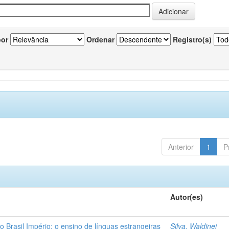
por
Ordenar
Registro(s)
Anterior
1
P
Autor(es)
o Brasil Império: o ensino de línguas estrangeiras
Silva, Waldinei