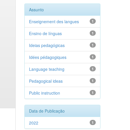
Assunto
Enseignement des langues
1
Ensino de línguas
1
Ideias pedagógicas
1
Idées pédagogiques
1
Language teaching
1
Pedagogical ideas
1
Public instruction
1
Data de Publicação
2022
1