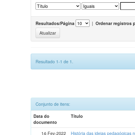
Resultados/Página
|
Ordenar registros 
Resultado 1-1 de 1.
Conjunto de itens:
Data do
Título
documento
14-Fev-2022
História das ideias pedagógicas n