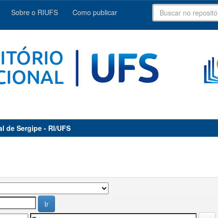
Sobre o RIUFS
Como publicar
al de Sergipe - RI/UFS