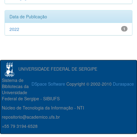
Data de Publicação
2022
1
UNIVERSIDADE FEDERAL DE SERGIPE
Sistema de
DSpace Software
Copyright © 2002-2010
Duraspace
Bibliotecas da
Universidade
Federal de Sergipe - SIBIUFS
Núcleo de Tecnologia da Informação - NTI
repositorio@academico.ufs.br
+55 79 3194-6528