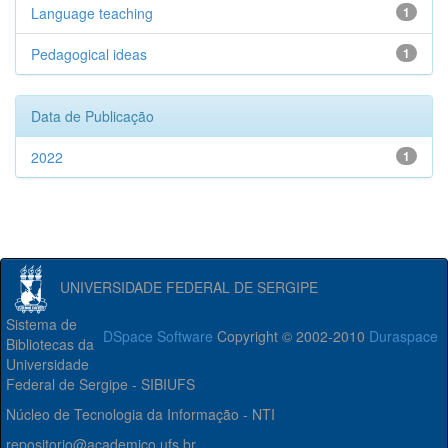
Language teaching
1
Pedagogical ideas
1
Data de Publicação
2022
1
UNIVERSIDADE FEDERAL DE SERGIPE
Sistema de
DSpace Software
Copyright © 2002-2010
Duraspace
Bibliotecas da
Universidade
Federal de Sergipe - SIBIUFS
Núcleo de Tecnologia da Informação - NTI
repositorio@academico.ufs.br