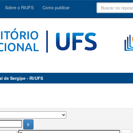
Sobre o RIUFS
Como publicar
al de Sergipe - RI/UFS