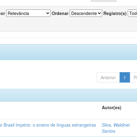
por
Ordenar
Registro(s)
Anterior
1
P
Autor(es)
o Brasil Império: o ensino de línguas estrangeiras
Silva, Waldinei
Santos