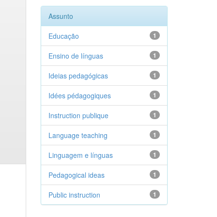
Assunto
Educação
1
Ensino de línguas
1
Ideias pedagógicas
1
Idées pédagogiques
1
Instruction publique
1
Language teaching
1
Linguagem e línguas
1
Pedagogical ideas
1
Public instruction
1