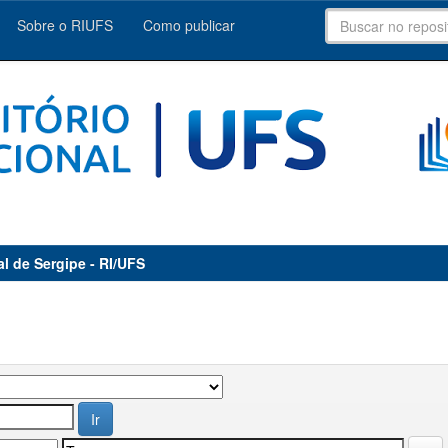
Sobre o RIUFS
Como publicar
al de Sergipe - RI/UFS