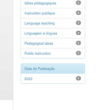
Idées pédagogiques
1
Instruction publique
1
Language teaching
1
Linguagem e línguas
1
Pedagogical ideas
1
Public instruction
1
Data de Publicação
2022
1