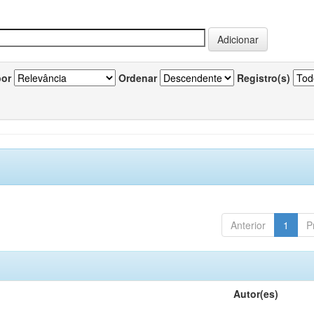
por
Ordenar
Registro(s)
Anterior
1
P
Autor(es)