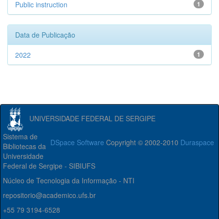
Public instruction
1
Data de Publicação
2022
1
UNIVERSIDADE FEDERAL DE SERGIPE
Sistema de
DSpace Software
Copyright © 2002-2010
Duraspace
Bibliotecas da
Universidade
Federal de Sergipe - SIBIUFS
Núcleo de Tecnologia da Informação - NTI
repositorio@academico.ufs.br
+55 79 3194-6528