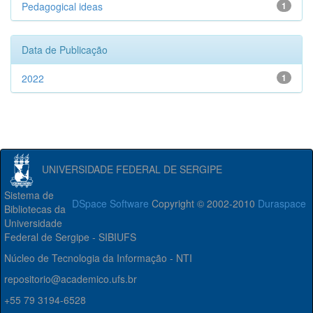
Pedagogical ideas
1
Data de Publicação
2022
1
UNIVERSIDADE FEDERAL DE SERGIPE
Sistema de
DSpace Software
Copyright © 2002-2010
Duraspace
Bibliotecas da
Universidade
Federal de Sergipe - SIBIUFS
Núcleo de Tecnologia da Informação - NTI
repositorio@academico.ufs.br
+55 79 3194-6528