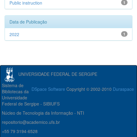
Public instruction
1
Data de Publicação
2022
1
UNIVERSIDADE FEDERAL DE SERGIPE
Sistema de
DSpace Software
Copyright © 2002-2010
Duraspace
Bibliotecas da
Universidade
Federal de Sergipe - SIBIUFS
Núcleo de Tecnologia da Informação - NTI
repositorio@academico.ufs.br
+55 79 3194-6528