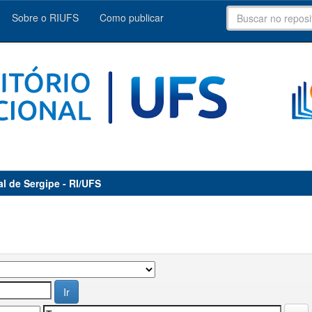
Sobre o RIUFS
Como publicar
al de Sergipe - RI/UFS