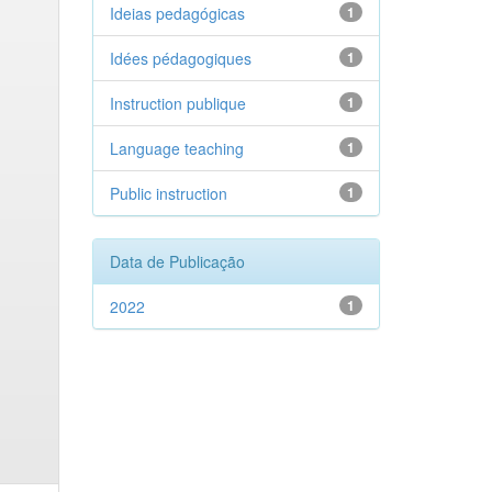
Ideias pedagógicas
1
Idées pédagogiques
1
Instruction publique
1
Language teaching
1
Public instruction
1
Data de Publicação
2022
1