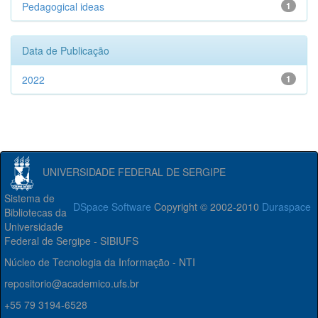
Pedagogical ideas
1
Data de Publicação
2022
1
UNIVERSIDADE FEDERAL DE SERGIPE
Sistema de
DSpace Software
Copyright © 2002-2010
Duraspace
Bibliotecas da
Universidade
Federal de Sergipe - SIBIUFS
Núcleo de Tecnologia da Informação - NTI
repositorio@academico.ufs.br
+55 79 3194-6528