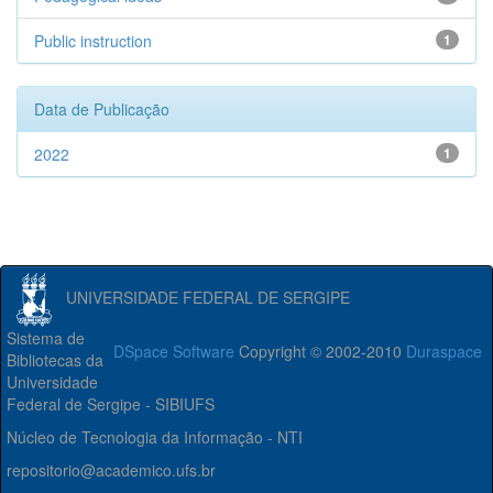
Public instruction
1
Data de Publicação
2022
1
UNIVERSIDADE FEDERAL DE SERGIPE
Sistema de
DSpace Software
Copyright © 2002-2010
Duraspace
Bibliotecas da
Universidade
Federal de Sergipe - SIBIUFS
Núcleo de Tecnologia da Informação - NTI
repositorio@academico.ufs.br