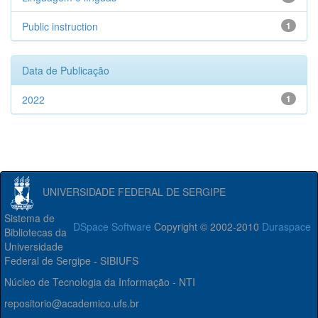
Public instruction
1
Data de Publicação
2022
1
UNIVERSIDADE FEDERAL DE SERGIPE
Sistema de
DSpace Software
Copyright © 2002-2010
Duraspace
Bibliotecas da
Universidade
Federal de Sergipe - SIBIUFS
Núcleo de Tecnologia da Informação - NTI
repositorio@academico.ufs.br