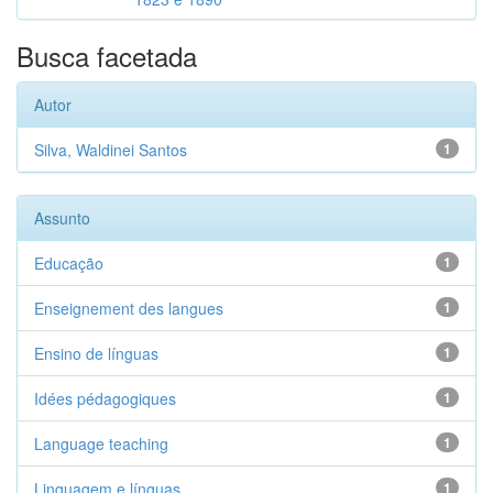
Busca facetada
Autor
Silva, Waldinei Santos
1
Assunto
Educação
1
Enseignement des langues
1
Ensino de línguas
1
Idées pédagogiques
1
Language teaching
1
Linguagem e línguas
1