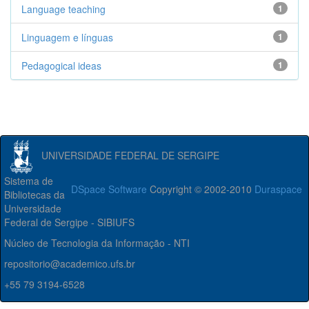
Language teaching
1
Linguagem e línguas
1
Pedagogical ideas
1
UNIVERSIDADE FEDERAL DE SERGIPE
Sistema de
DSpace Software
Copyright © 2002-2010
Duraspace
Bibliotecas da
Universidade
Federal de Sergipe - SIBIUFS
Núcleo de Tecnologia da Informação - NTI
repositorio@academico.ufs.br
+55 79 3194-6528