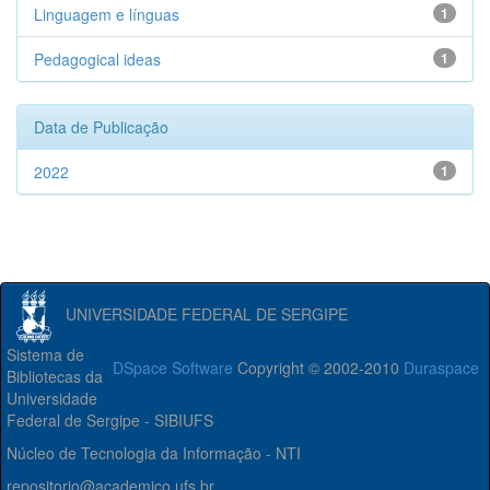
Linguagem e línguas
1
Pedagogical ideas
1
Data de Publicação
2022
1
UNIVERSIDADE FEDERAL DE SERGIPE
Sistema de
DSpace Software
Copyright © 2002-2010
Duraspace
Bibliotecas da
Universidade
Federal de Sergipe - SIBIUFS
Núcleo de Tecnologia da Informação - NTI
repositorio@academico.ufs.br