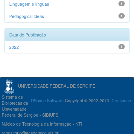
Linguagem e línguas
1
Pedagogical ideas
1
Data de Publicação
2022
1
UNIVERSIDADE FEDERAL DE SERGIPE
Sistema de
DSpace Software
Copyright © 2002-2010
Duraspace
Bibliotecas da
Universidade
Federal de Sergipe - SIBIUFS
Núcleo de Tecnologia da Informação - NTI
repositorio@academico.ufs.br