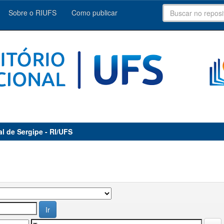
Sobre o RIUFS
Como publicar
al de Sergipe - RI/UFS