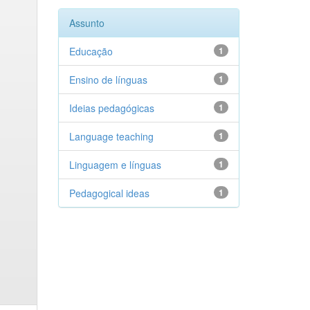
Assunto
Educação
1
Ensino de línguas
1
Ideias pedagógicas
1
Language teaching
1
Linguagem e línguas
1
Pedagogical ideas
1