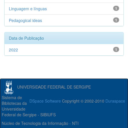
Linguagem e línguas
1
Pedagogical ideas
1
Data de Publicação
2022
1
UNIVERSIDADE FEDERAL DE SERGIPE
Sistema de
DSpace Software
Copyright © 2002-2010
Duraspace
Bibliotecas da
Universidade
Federal de Sergipe - SIBIUFS
Núcleo de Tecnologia da Informação - NTI