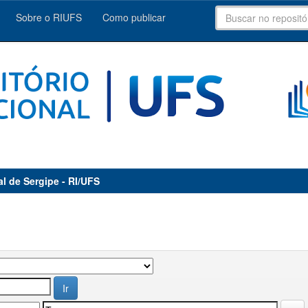
Sobre o RIUFS
Como publicar
al de Sergipe - RI/UFS