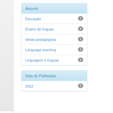
Assunto
Educação
1
Ensino de línguas
1
Ideias pedagógicas
1
Language teaching
1
Linguagem e línguas
1
Data de Publicação
2022
1