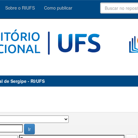
Sobre o RIUFS
Como publicar
al de Sergipe - RI/UFS