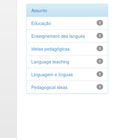
Assunto
Educação
1
Enseignement des langues
1
Ideias pedagógicas
1
Language teaching
1
Linguagem e línguas
1
Pedagogical ideas
1