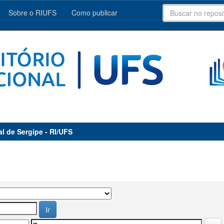
Sobre o RIUFS
Como publicar
al de Sergipe - RI/UFS