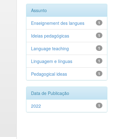
Assunto
Enseignement des langues
1
Ideias pedagógicas
1
Language teaching
1
Linguagem e línguas
1
Pedagogical ideas
1
Data de Publicação
2022
1