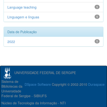
Language teaching
1
Linguagem e línguas
1
Data de Publicação
2022
1
UNIVERSIDADE FEDERAL DE SERGIPE
Sistema de
DSpace Software
Copyright © 2002-2010
Duraspace
Bibliotecas da
Universidade
Federal de Sergipe - SIBIUFS
Núcleo de Tecnologia da Informação - NTI