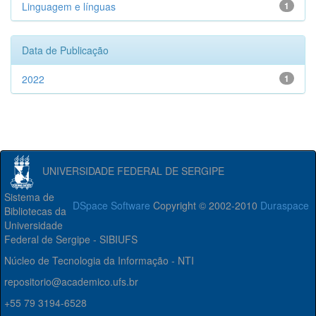
Linguagem e línguas
1
Data de Publicação
2022
1
UNIVERSIDADE FEDERAL DE SERGIPE
Sistema de
DSpace Software
Copyright © 2002-2010
Duraspace
Bibliotecas da
Universidade
Federal de Sergipe - SIBIUFS
Núcleo de Tecnologia da Informação - NTI
repositorio@academico.ufs.br
+55 79 3194-6528