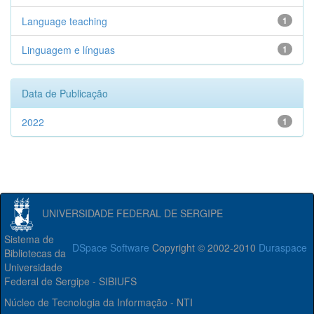
Language teaching
1
Linguagem e línguas
1
Data de Publicação
2022
1
UNIVERSIDADE FEDERAL DE SERGIPE
Sistema de
DSpace Software
Copyright © 2002-2010
Duraspace
Bibliotecas da
Universidade
Federal de Sergipe - SIBIUFS
Núcleo de Tecnologia da Informação - NTI