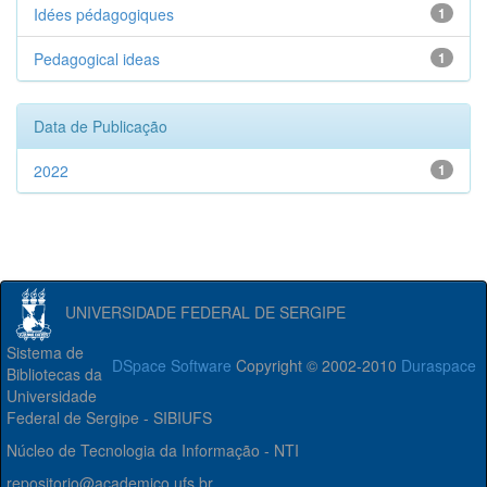
Idées pédagogiques
1
Pedagogical ideas
1
Data de Publicação
2022
1
UNIVERSIDADE FEDERAL DE SERGIPE
Sistema de
DSpace Software
Copyright © 2002-2010
Duraspace
Bibliotecas da
Universidade
Federal de Sergipe - SIBIUFS
Núcleo de Tecnologia da Informação - NTI
repositorio@academico.ufs.br