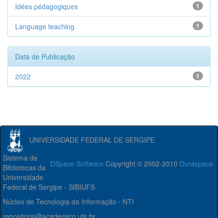
Idées pédagogiques
1
Language teaching
1
Data de Publicação
2022
1
UNIVERSIDADE FEDERAL DE SERGIPE
Sistema de
DSpace Software
Copyright © 2002-2010
Duraspace
Bibliotecas da
Universidade
Federal de Sergipe - SIBIUFS
Núcleo de Tecnologia da Informação - NTI
repositorio@academico.ufs.br