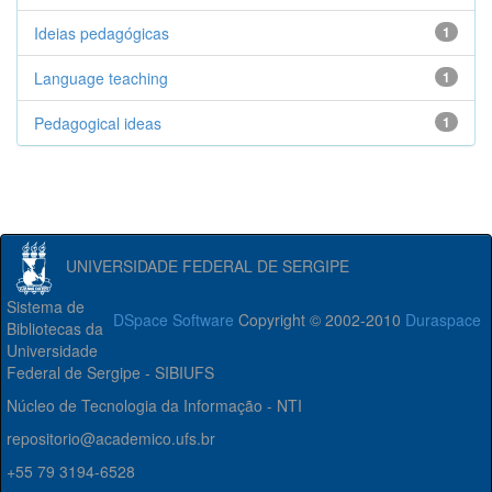
Ideias pedagógicas
1
Language teaching
1
Pedagogical ideas
1
UNIVERSIDADE FEDERAL DE SERGIPE
Sistema de
DSpace Software
Copyright © 2002-2010
Duraspace
Bibliotecas da
Universidade
Federal de Sergipe - SIBIUFS
Núcleo de Tecnologia da Informação - NTI
repositorio@academico.ufs.br
+55 79 3194-6528