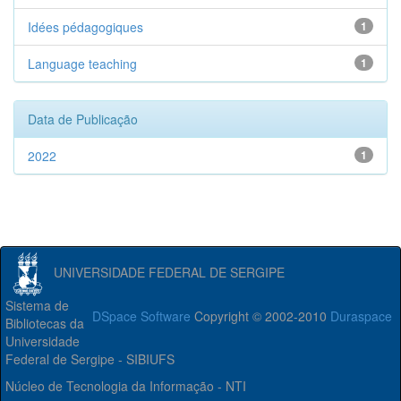
Idées pédagogiques
1
Language teaching
1
Data de Publicação
2022
1
UNIVERSIDADE FEDERAL DE SERGIPE
Sistema de
DSpace Software
Copyright © 2002-2010
Duraspace
Bibliotecas da
Universidade
Federal de Sergipe - SIBIUFS
Núcleo de Tecnologia da Informação - NTI