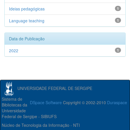
Ideias pedagógicas
1
Language teaching
1
Data de Publicação
2022
1
UNIVERSIDADE FEDERAL DE SERGIPE
Sistema de
DSpace Software
Copyright © 2002-2010
Duraspace
Bibliotecas da
Universidade
Federal de Sergipe - SIBIUFS
Núcleo de Tecnologia da Informação - NTI