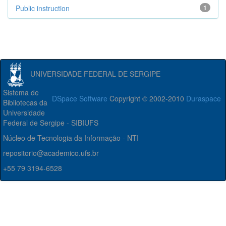
Public instruction
1
UNIVERSIDADE FEDERAL DE SERGIPE
Sistema de
DSpace Software
Copyright © 2002-2010
Duraspace
Bibliotecas da
Universidade
Federal de Sergipe - SIBIUFS
Núcleo de Tecnologia da Informação - NTI
repositorio@academico.ufs.br
+55 79 3194-6528