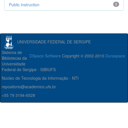
Public instruction
1
UNIVERSIDADE FEDERAL DE SERGIPE
Sistema de
DSpace Software
Copyright © 2002-2010
Duraspace
Bibliotecas da
Universidade
Federal de Sergipe - SIBIUFS
Núcleo de Tecnologia da Informação - NTI
repositorio@academico.ufs.br
+55 79 3194-6528