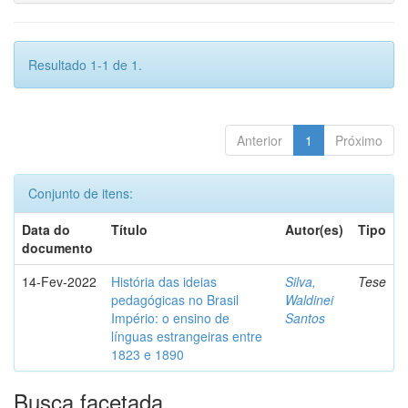
Resultado 1-1 de 1.
Anterior
1
Próximo
Conjunto de itens:
Data do
Título
Autor(es)
Tipo
documento
14-Fev-2022
História das ideias
Silva,
Tese
pedagógicas no Brasil
Waldinei
Império: o ensino de
Santos
línguas estrangeiras entre
1823 e 1890
Busca facetada