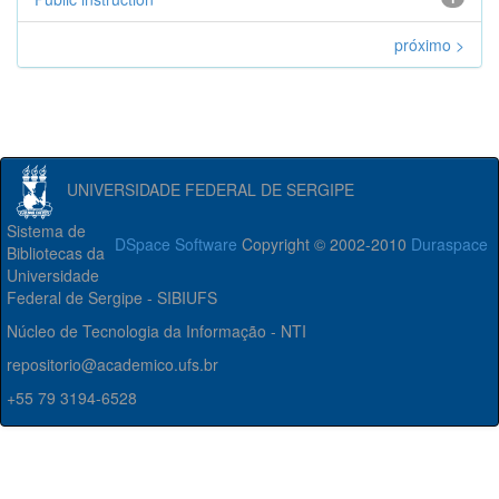
próximo >
UNIVERSIDADE FEDERAL DE SERGIPE
Sistema de
DSpace Software
Copyright © 2002-2010
Duraspace
Bibliotecas da
Universidade
Federal de Sergipe - SIBIUFS
Núcleo de Tecnologia da Informação - NTI
repositorio@academico.ufs.br
+55 79 3194-6528