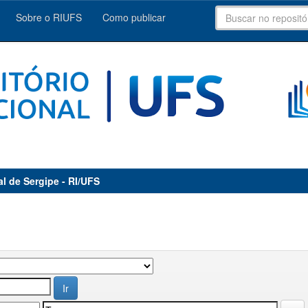
Sobre o RIUFS
Como publicar
al de Sergipe - RI/UFS