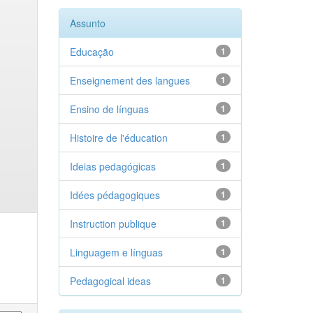
Assunto
Educação
1
Enseignement des langues
1
Ensino de línguas
1
Histoire de l'éducation
1
Ideias pedagógicas
1
Idées pédagogiques
1
Instruction publique
1
Linguagem e línguas
1
Pedagogical ideas
1