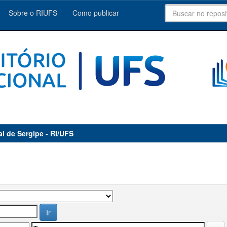
Sobre o RIUFS
Como publicar
al de Sergipe - RI/UFS