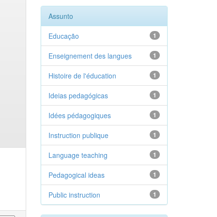
Assunto
Educação
1
Enseignement des langues
1
Histoire de l'éducation
1
Ideias pedagógicas
1
Idées pédagogiques
1
Instruction publique
1
Language teaching
1
Pedagogical ideas
1
Public instruction
1