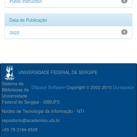
Public instruction
1
Data de Publicação
2022
1
UNIVERSIDADE FEDERAL DE SERGIPE
Sistema de
DSpace Software
Copyright © 2002-2010
Duraspace
Bibliotecas da
Universidade
Federal de Sergipe - SIBIUFS
Núcleo de Tecnologia da Informação - NTI
repositorio@academico.ufs.br
+55 79 3194-6528