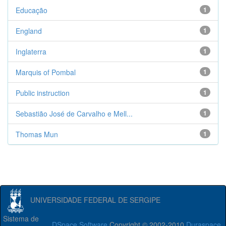
Educação
1
England
1
Inglaterra
1
Marquis of Pombal
1
Public instruction
1
Sebastião José de Carvalho e Mell...
1
Thomas Mun
1
UNIVERSIDADE FEDERAL DE SERGIPE
Sistema de
DSpace Software
Copyright © 2002-2010
Duraspace