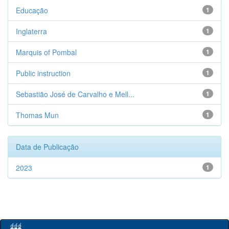
Educação
1
Inglaterra
1
Marquis of Pombal
1
Public instruction
1
Sebastião José de Carvalho e Mell...
1
Thomas Mun
1
Data de Publicação
2023
1