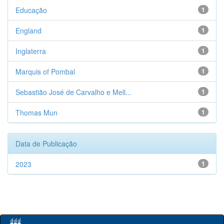
Educação
1
England
1
Inglaterra
1
Marquis of Pombal
1
Sebastião José de Carvalho e Mell...
1
Thomas Mun
1
Data de Publicação
2023
1