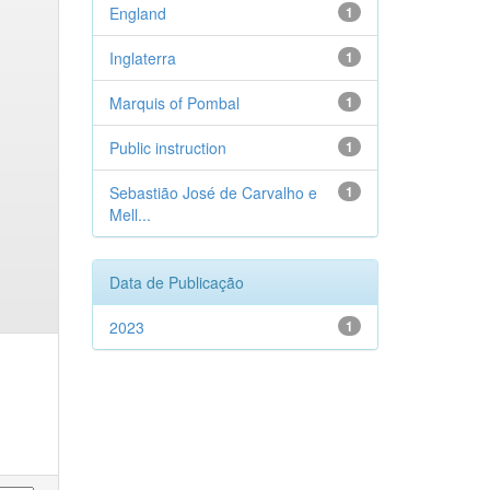
England
1
Inglaterra
1
Marquis of Pombal
1
Public instruction
1
Sebastião José de Carvalho e
1
Mell...
Data de Publicação
2023
1