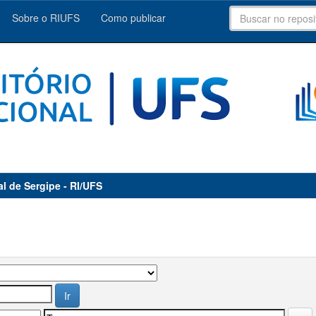
Sobre o RIUFS
Como publicar
al de Sergipe - RI/UFS