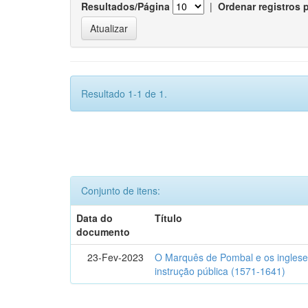
Resultados/Página
|
Ordenar registros 
Resultado 1-1 de 1.
Conjunto de itens:
Data do
Título
documento
23-Fev-2023
O Marquês de Pombal e os inglese
instrução pública (1571-1641)