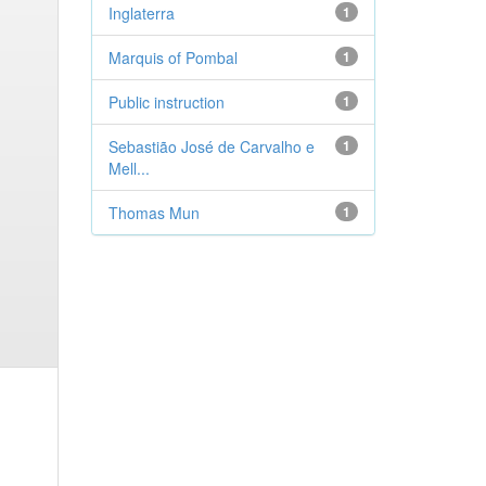
Inglaterra
1
Marquis of Pombal
1
Public instruction
1
Sebastião José de Carvalho e
1
Mell...
Thomas Mun
1