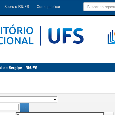
Sobre o RIUFS
Como publicar
al de Sergipe - RI/UFS