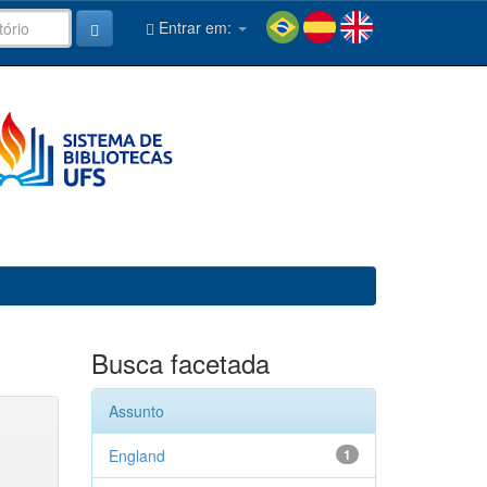
Entrar em:
Busca facetada
Assunto
England
1