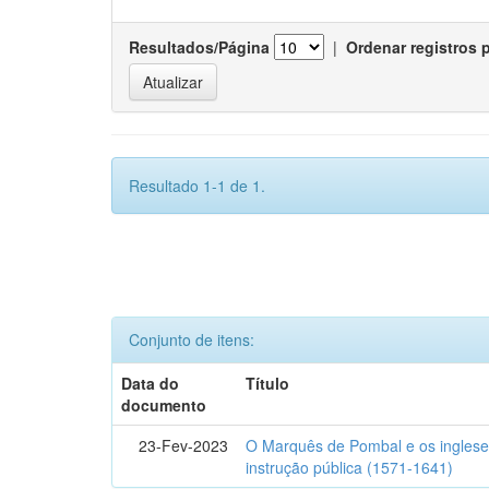
Resultados/Página
|
Ordenar registros 
Resultado 1-1 de 1.
Conjunto de itens:
Data do
Título
documento
23-Fev-2023
O Marquês de Pombal e os inglese
instrução pública (1571-1641)