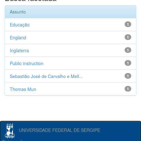
Assunto
Educação
1
England
1
Inglaterra
1
Public instruction
1
Sebastião José de Carvalho e Mell...
1
Thomas Mun
1
UNIVERSIDADE FEDERAL DE SERGIPE