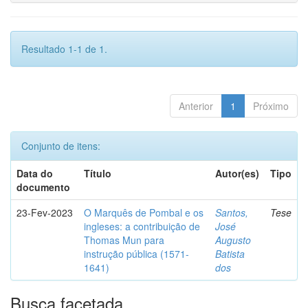
Resultado 1-1 de 1.
Anterior
1
Próximo
Conjunto de itens:
Data do
Título
Autor(es)
Tipo
documento
23-Fev-2023
O Marquês de Pombal e os
Santos,
Tese
ingleses: a contribuição de
José
Thomas Mun para
Augusto
instrução pública (1571-
Batista
1641)
dos
Busca facetada