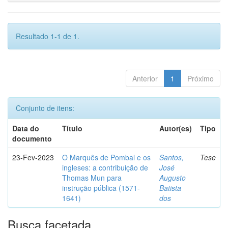
Resultado 1-1 de 1.
Anterior
1
Próximo
Conjunto de itens:
Data do
Título
Autor(es)
Tipo
documento
23-Fev-2023
O Marquês de Pombal e os
Santos,
Tese
ingleses: a contribuição de
José
Thomas Mun para
Augusto
instrução pública (1571-
Batista
1641)
dos
Busca facetada