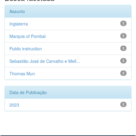
Assunto
Inglaterra
1
Marquis of Pombal
1
Public instruction
1
Sebastião José de Carvalho e Mell...
1
Thomas Mun
1
Data de Publicação
2023
1