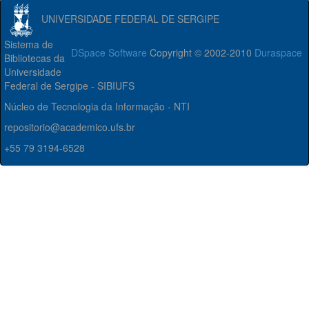
UNIVERSIDADE FEDERAL DE SERGIPE
Sistema de
DSpace Software
Copyright © 2002-2010
Duraspace
Bibliotecas da
Universidade
Federal de Sergipe - SIBIUFS
Núcleo de Tecnologia da Informação - NTI
repositorio@academico.ufs.br
+55 79 3194-6528