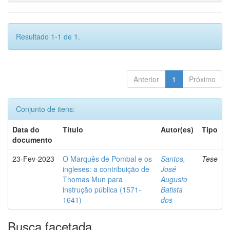
Resultado 1-1 de 1.
Anterior
1
Próximo
Conjunto de itens:
Data do
Título
Autor(es)
Tipo
documento
23-Fev-2023
O Marquês de Pombal e os
Santos,
Tese
ingleses: a contribuição de
José
Thomas Mun para
Augusto
instrução pública (1571-
Batista
1641)
dos
Busca facetada