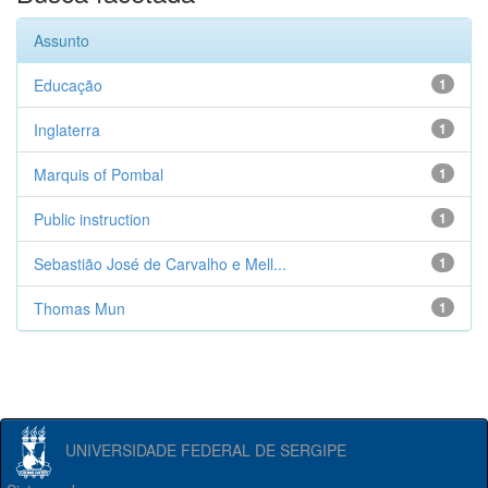
Assunto
Educação
1
Inglaterra
1
Marquis of Pombal
1
Public instruction
1
Sebastião José de Carvalho e Mell...
1
Thomas Mun
1
UNIVERSIDADE FEDERAL DE SERGIPE