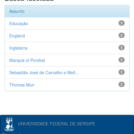
Assunto
Educação
1
England
1
Inglaterra
1
Marquis of Pombal
1
Sebastião José de Carvalho e Mell...
1
Thomas Mun
1
UNIVERSIDADE FEDERAL DE SERGIPE