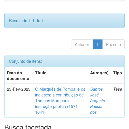
Resultado 1-1 de 1.
Anterior
1
Próximo
Conjunto de itens:
Data do
Título
Autor(es)
Tipo
documento
23-Fev-2023
O Marquês de Pombal e os
Santos,
Tese
ingleses: a contribuição de
José
Thomas Mun para
Augusto
instrução pública (1571-
Batista
1641)
dos
Busca facetada