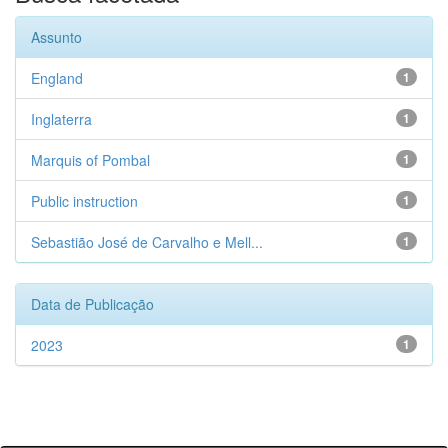
Assunto
England
1
Inglaterra
1
Marquis of Pombal
1
Public instruction
1
Sebastião José de Carvalho e Mell...
1
Data de Publicação
2023
1