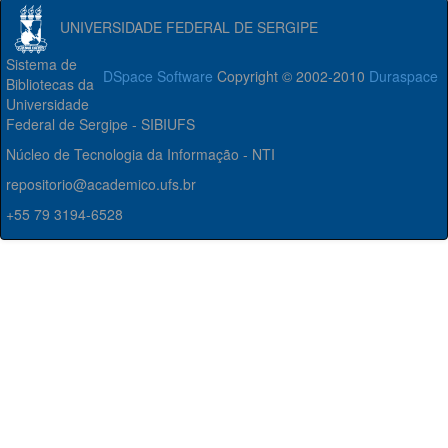
UNIVERSIDADE FEDERAL DE SERGIPE
Sistema de
DSpace Software
Copyright © 2002-2010
Duraspace
Bibliotecas da
Universidade
Federal de Sergipe - SIBIUFS
Núcleo de Tecnologia da Informação - NTI
repositorio@academico.ufs.br
+55 79 3194-6528