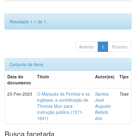
Resultado 1-1 de 1.
Anterior
1
Próximo
Conjunto de itens:
Data do
Título
Autor(es)
Tipo
documento
23-Fev-2023
O Marquês de Pombal e os
Santos,
Tese
ingleses: a contribuição de
José
Thomas Mun para
Augusto
instrução pública (1571-
Batista
1641)
dos
Busca facetada