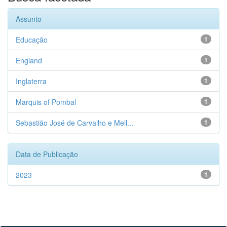
Assunto
Educação
1
England
1
Inglaterra
1
Marquis of Pombal
1
Sebastião José de Carvalho e Mell...
1
Data de Publicação
2023
1