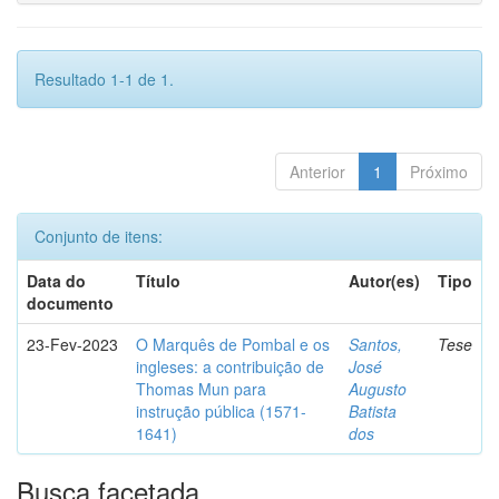
Resultado 1-1 de 1.
Anterior
1
Próximo
Conjunto de itens:
Data do
Título
Autor(es)
Tipo
documento
23-Fev-2023
O Marquês de Pombal e os
Santos,
Tese
ingleses: a contribuição de
José
Thomas Mun para
Augusto
instrução pública (1571-
Batista
1641)
dos
Busca facetada