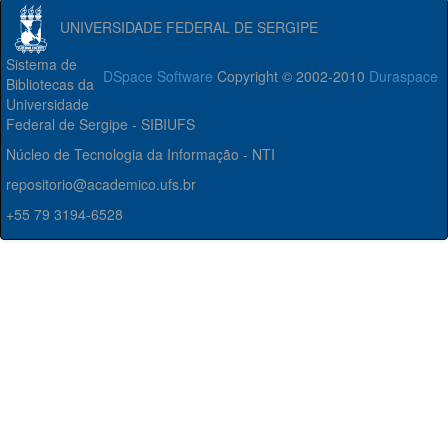
UNIVERSIDADE FEDERAL DE SERGIPE
Sistema de
DSpace Software
Copyright © 2002-2010
Duraspace
Bibliotecas da
Universidade
Federal de Sergipe - SIBIUFS
Núcleo de Tecnologia da Informação - NTI
repositorio@academico.ufs.br
+55 79 3194-6528